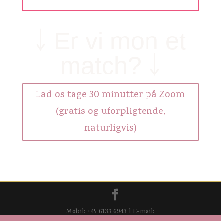
￬ Er vi mon et
match? ￬
Lad os tage 30 minutter på Zoom
(gratis og uforpligtende,
naturligvis)
Mobil: +45 6133 6943 l E-mail: