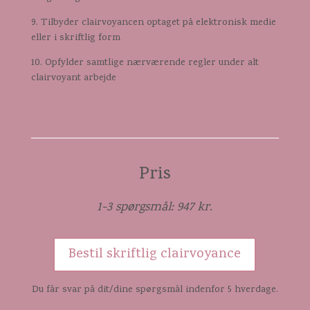
9. Tilbyder clairvoyancen optaget på elektronisk medie
eller i skriftlig form
10. Opfylder samtlige nærværende regler under alt
clairvoyant arbejde
Pris
1-3 spørgsmål: 947 kr.
Bestil skriftlig clairvoyance
Du får svar på dit/dine spørgsmål indenfor 5 hverdage.