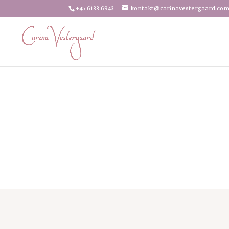
+45 6133 6943
kontakt@carinavestergaard.co