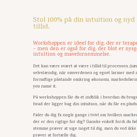
Stol 100% på din intuition og nyd e
tillid
.
Workshoppen er ideel for dig, der er terap
– men den er også for dig, der blot er nysg
intuition og mavefornemmelse.
Det kan være svært at være i tillid til processen
(sær
selvstændig, når omverdenen og egoet larmer med a
fornuftige påstande omkring økonomi, markedsfør
you name it.
På workshoppen får du et indblik i hvordan du bruge
hvad der ligger bag din intuition, når du får en pluds
Føler du dig fx nogle gange i tvivl om hvilken mark
der er den rigtige for dig? Ganske enkelt fordi du fø
stemme prøver at sige noget til dig, men du ved ikke
prøver at fortælle dig.