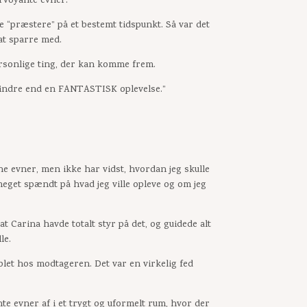
irvoyante evner.
le “præstere” på et bestemt tidspunkt. Så var det
 at sparre med.
ersonlige ting, der kan komme frem.
 mindre end en FANTASTISK oplevelse.”
e evner, men ikke har vidst, hvordan jeg skulle
get spændt på hvad jeg ville opleve og om jeg
 Carina havde totalt styr på det, og guidede alt
le.
plet hos modtageren. Det var en virkelig fed
nte evner af i et trygt og uformelt rum, hvor der