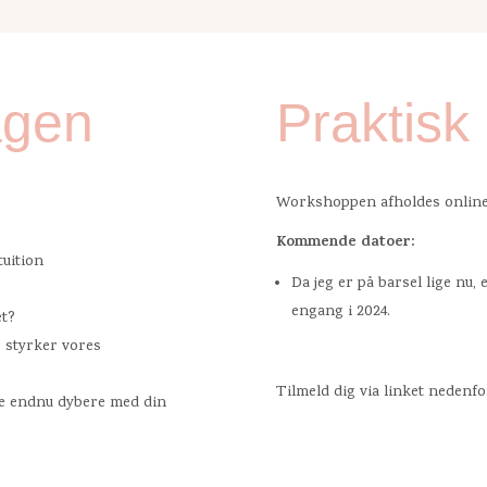
agen
Praktisk
Workshoppen afholdes online
Kommende datoer:
tuition
Da jeg er på barsel lige nu
engang i 2024.
et?
g styrker vores
Tilmeld dig via linket nedenfor
de endnu dybere med din