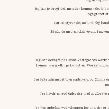
“Jeg deltog i C
Jeg har jo brugt det, men der kommer det jo bare
rigtigt fedt a
Carina styrer det med kærlig hånd 
Så går du med en clairvoyant i maven
“Jeg har deltaget på Carina Vestegaards worksh
komme igang eller gribe det an. Workshoppen 
Jeg følte mig meget tryg undervejs, og Carina o
un
Jeg havde en god oplevelse med at afprøve m
Jeg kan anbefale workshoppen for alle, der er ny