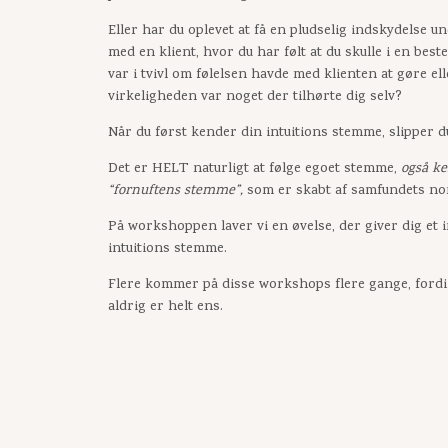
Eller har du oplevet at få en pludselig indskydelse u
med en klient, hvor du har følt at du skulle i en bes
var i tvivl om følelsen havde med klienten at gøre ell
virkeligheden var noget der tilhørte dig selv?
Når du først kender din intuitions stemme, slipper d
Det er HELT naturligt at følge egoet stemme,
også k
“fornuftens stemme”,
som er skabt af samfundets no
På workshoppen laver vi en øvelse, der giver dig et i
intuitions stemme.
Flere kommer på disse workshops flere gange, ford
aldrig er helt ens.