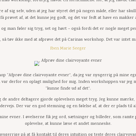
arinas workshop, fordi jeg havde en fornemmelse for, at jeg havde cla
 af sig selv, uden at jeg har styret det på nogen måde, eller har skul
t få prøvet af, at det kunne jeg godt, og det var fedt at have en makker
og man føler sig tryg, set og hørt – også fordi det er nogle meget p
, så tøv ikke med at afprøve det på Carinas workshop. Det var intet
Iben Marie Seeger
op “Afprøv dine clairvoyante evner”, da jeg var nysgerrig på mine egn
var derfor en oplagt mulighed for mig. Inden workshoppen var jeg me
“kunne finde ud af det”.
g de andre deltagere gjorde oplevelsen meget tryg. Jeg kunne mærke, at
dervejs. Der var en god stemning og en følelse af, at der er plads til al
ine evner. I øvelserne fik jeg ord, sætninger og billeder, som ramte 
oplevelse, at kunne læse et andet menneske.
sgerrige på at få kontakt til deres intuition og teste deres clairvoya