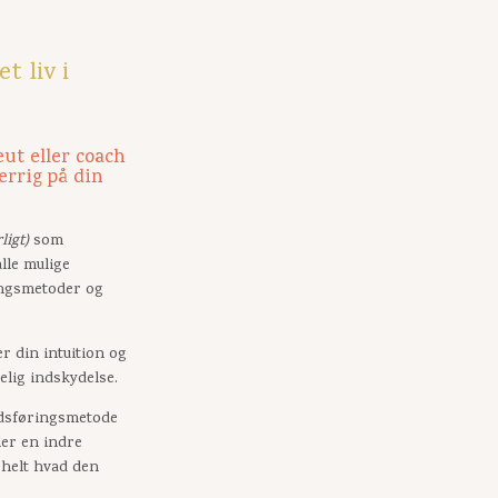
t liv i
eut eller coach
errig på din
ligt)
som
lle mulige
ingsmetoder og
r din intuition og
elig indskydelse.
edsføringsmetode
ler en indre
 helt hvad den