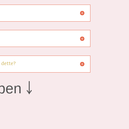
 dette?
pen ￬