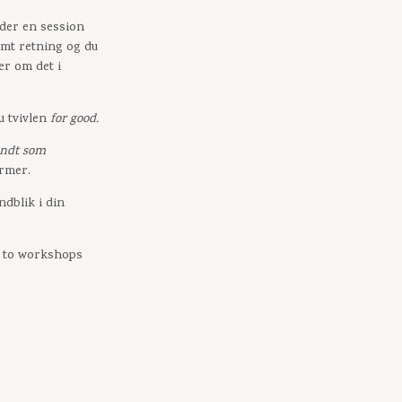
nder en session
temt retning og du
er om det i
u tvivlen
for good.
endt som
rmer.
ndblik i din
i to workshops