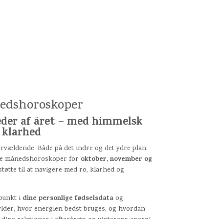
edshoroskoper
eder af året – med himmelsk
l klarhed
rvældende. Både på det indre og det ydre plan.
oktober, november og
ige månedshoroskoper for
 støtte til at navigere med ro, klarhed og
dine personlige fødselsdata
punkt i
og
fylder, hvor energien bedst bruges, og hvordan