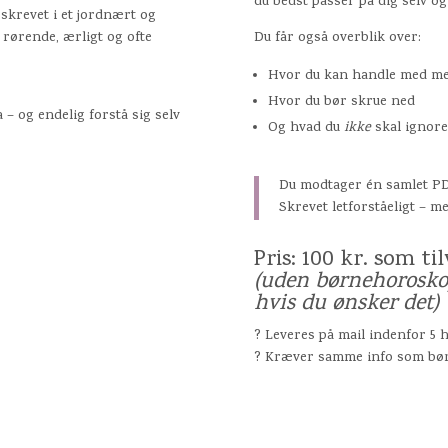
du bedst passer på dig selv og
, skrevet i et jordnært og
 rørende, ærligt og ofte
Du får også overblik over:
Hvor du kan handle med me
Hvor du bør skrue ned
 – og endelig forstå sig selv
Og hvad du
ikke
skal ignorer
Du modtager én samlet P
Skrevet letforståeligt – m
Pris: 100 kr. som 
(uden børnehoroskop
hvis du ønsker det)
? Leveres på mail indenfor 5 
? Kræver samme info som børn