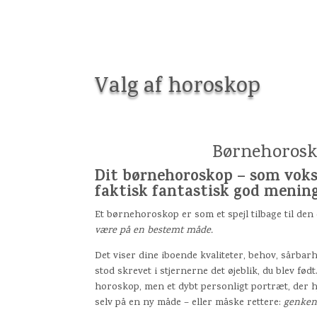
Valg af horoskop
Børnehoros
Dit børnehoroskop – som vokse
faktisk fantastisk god mening
Et børnehoroskop er som et spejl tilbage til den
være på en bestemt måde.
Det viser dine iboende kvaliteter, behov, sårba
stod skrevet i stjernerne det øjeblik, du blev fød
horoskop, men et dybt personligt portræt, der h
selv på en ny måde – eller måske rettere:
genkend