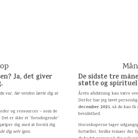
kop
Mån
n? Ja, det giver
De sidste tre mån
.
støtte og spiritue
 du var,
før verden lærte dig at
Årets afslutning kan være ove
Derfor har jeg lavet personl
december 2025
, så du kan få
rheder og ressourcer – som de
bevidsthed.
t. Det er ikke et “forudsigende”
jælper dig med at forstå dig
Horoskoperne tager udgangs
e dig selv igen.
fortæller, hvilke temaer der 