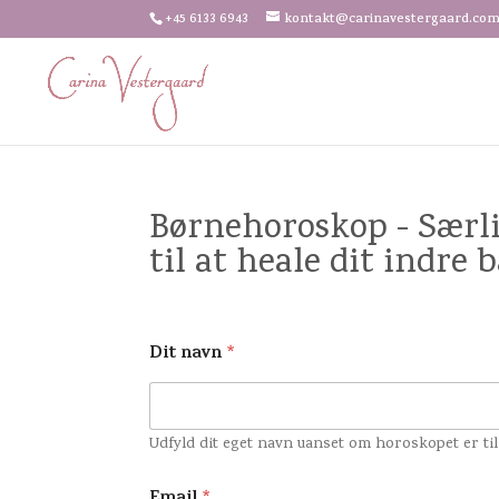
+45 6133 6943
kontakt@carinavestergaard.co
Børnehoroskop - Særli
til at heale dit indre 
Dit navn
*
Udfyld dit eget navn uanset om horoskopet er til 
*