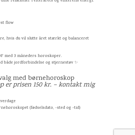
 dine relationer i efterårets og vinterens energi.
st flow
e, hvis du vil slutte året stærkt og balanceret
DF med 3 måneders horoskoper.
ed både jordforbindelse og stjernestøv ✨
tilvalg med børnehoroskop
 er prisen 150 kr. – kontakt mig
hverdage
ehoroskopet (fødselsdato, -sted og -tid)