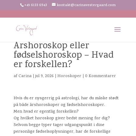
+45 6133 6943
kontakt@carinavestergaard.com
Årshoroskop eller
fødselshoroskop – Hvad
er forskellen?
af
Carina
|
jul 9, 2026
|
Horoskoper
|
0 Kommentarer
Hvis du er nysgerrig på astrologi, har du måske stødt
på både årshoroskoper og fødselshoroskoper.
Men hvad er egentlig forskellen?
Og hvilket horoskop giver bedst mening for dig?
Selvom begge typer tager udgangspunkt i dine
personlige fødselsoplysninger, har de forskellige