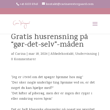
+45 6133 6943
kontakt@carinavestergaard.com
Gratis husrensning på
“gør-det-selv”-måden
af
Carina
|
mar 18, 2024
|
Afdødekontakt
,
Undervisning
|
0 Kommentarer
“Jeg er i tvivl om det spøger hjemme hos mig”
“Der sker nogle underlige ting hjemme ved os, er det
noget du kan hjælpe med?”
“Det lufter af piberøg, men der er
ingen
der ryger i
eller omkring vores hjem”
Det er helt klassiske eksempler på noget jeg jævnligt