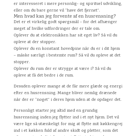
er interesseret i mere personlig- og spirituel udvikling,
eller om du bare gerne vil “have det fjernet”.
Men hvad kan jeg forvente af en husrensning?
Det er et virkelig godt spørgsmål – for det afhænger
meget af hvilke udfordringer der er tale om.
Oplever du at elektronikken har sit eget liv? Så vil du
opleve at der stopper.
Oplever du en konstant hovedpine når du er i dit hjem
– måske særligt i bestemte rum? Så vil du opleve at det
stopper.
Oplever du rum der er utrygge at være i? Så vil du
opleve at få det bedre i de rum.
Desuden oplever mange at de får mere glæde og energi
efter en husrensning. Mange bliver nemlig drænede
når der er “noget” i deres hjem uden at de opdager det.
Personligt starter jeg altid med en grundig
husrensning inden jeg flytter ind i et nyt hjem. Det vil
være lige så utænkeligt for mig at flytte mit køkkengrej
ind i et køkken fuld af andre skidt og pletter, som det