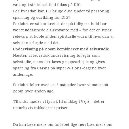
væk og i stedet sat fuld fokus på DIG.
For hvordan kan DU bruge dine guider til personlig
sparring og udvikling for DIG?
Forløbet er så konkret at der på tidligere hold har
været uddannede clairvoyante med – for det er super
relevant at koble al den spirituelle viden til hvordan vi
selv kan arbejde med det.
Undervisning på Zoom kombineret med selvstudie
Næsten al teoretisk undervisning foregår som
selvstudie, mens der laves gruppearbejde og gives
sparring fra Carina på super-visions-dagene hver
anden uge.
Forløbet løber over ca. 3 måneder hvor vi mødespå
Zoom hver anden uge.
Til sidst mødes vi fysisk til middag i Vejle – det er
naturligvis inkluderet i prisen.
Du kan læse mere om forløbet lige her: Læs mere om